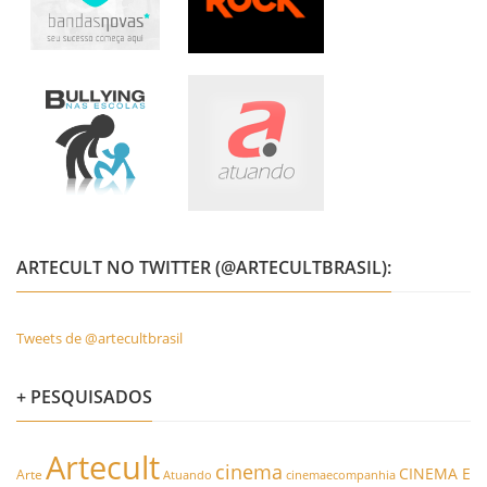
ARTECULT NO TWITTER (@ARTECULTBRASIL):
Tweets de @artecultbrasil
+ PESQUISADOS
Artecult
cinema
CINEMA E
Arte
Atuando
cinemaecompanhia