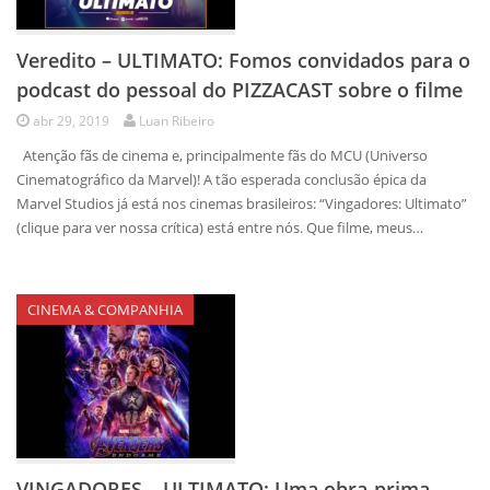
Veredito – ULTIMATO: Fomos convidados para o
podcast do pessoal do PIZZACAST sobre o filme
abr 29, 2019
Luan Ribeiro
Atenção fãs de cinema e, principalmente fãs do MCU (Universo
Cinematográfico da Marvel)! A tão esperada conclusão épica da
Marvel Studios já está nos cinemas brasileiros: “Vingadores: Ultimato”
(clique para ver nossa crítica) está entre nós. Que filme, meus…
CINEMA & COMPANHIA
VINGADORES – ULTIMATO: Uma obra-prima