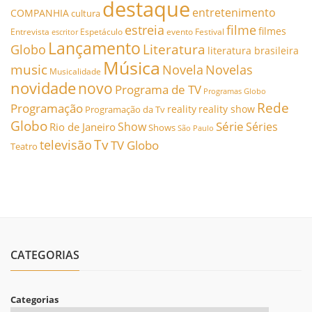
destaque
entretenimento
COMPANHIA
cultura
estreia
filme
filmes
Entrevista
Espetáculo
evento
Festival
escritor
Lançamento
Literatura
Globo
literatura brasileira
Música
music
Novela
Novelas
Musicalidade
novidade
novo
Programa de TV
Programas Globo
Rede
Programação
reality
reality show
Programação da Tv
Globo
Série
Show
Séries
Rio de Janeiro
Shows
São Paulo
Tv
televisão
TV Globo
Teatro
CATEGORIAS
Categorias