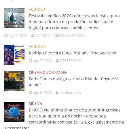
AC INDICA
Festival comKids 2026 reúne especialistas para
debater o futuro da produção audiovisual e
digital para crianças e adolescentes
ago 7, 2026
AC POR AÍ - SIMONE MIRANDA
AC INDICA
Rodrigo Cerveira lança o single “The Searcher”
ago 7, 2026
JEFF FERREIRA
CINEMA & COMPANHIA
Paris Filmes divulga cartaz oficial de “Coyote Vs.
Acme”
ago 6, 2026
maribarcelos
MÚSICA
É HOJE: Na última chance de garantir ingressos
para qualquer dia do Rock in Rio, venda
extraordinária começa às 12h, exclusivamente na
Ticketmaster