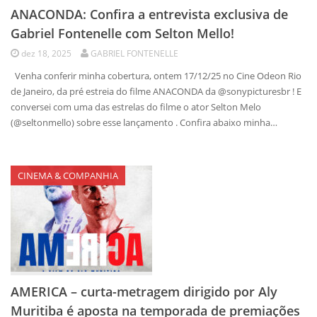
ANACONDA: Confira a entrevista exclusiva de
Gabriel Fontenelle com Selton Mello!
dez 18, 2025
GABRIEL FONTENELLE
Venha conferir minha cobertura, ontem 17/12/25 no Cine Odeon Rio
de Janeiro, da pré estreia do filme ANACONDA da @sonypicturesbr ! E
conversei com uma das estrelas do filme o ator Selton Melo
(@seltonmello) sobre esse lançamento . Confira abaixo minha…
CINEMA & COMPANHIA
AMERICA – curta-metragem dirigido por Aly
Muritiba é aposta na temporada de premiações