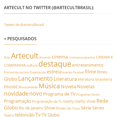
ARTECULT NO TWITTER (@ARTECULTBRASIL):
Tweets de @artecultbrasil
+ PESQUISADOS
Artecult
cinema
CINEMA E
Arte
Atuando
cinemaecompanhia
destaque
entretenimento
COMPANHIA
cultura
estreia
filme
filmes
Entrevista
Espetáculo
evento
Festival
escritor
Lançamento
Literatura
Globo
literatura brasileira
Música
music
Novela
Novelas
Musicalidade
novidade
novo
Programa de TV
Programas Globo
Rede
Programação
reality
reality show
Programação da Tv
Globo
Série
Show
Séries
Rio de Janeiro
Shows
São Paulo
Tv
televisão
TV Globo
Teatro