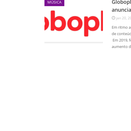
Globopl
MÚSICA
anuncia
jan 20, 2
Em ritmo a
de conteúd
Em 2019, f
aumento de