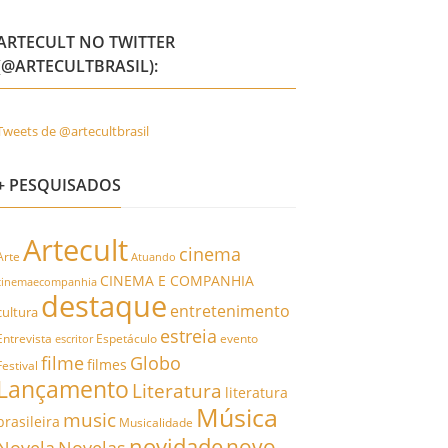
ARTECULT NO TWITTER
(@ARTECULTBRASIL):
Tweets de @artecultbrasil
+ PESQUISADOS
Artecult
cinema
Arte
Atuando
CINEMA E COMPANHIA
cinemaecompanhia
destaque
entretenimento
cultura
estreia
Entrevista
Espetáculo
evento
escritor
filme
Globo
filmes
Festival
Lançamento
Literatura
literatura
Música
music
brasileira
Musicalidade
novidade
novo