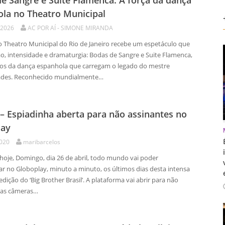
e Sangre e Suite Flamenca: A força da dança
la no Theatro Municipal
 2026
AC POR AÍ - SIMONE MIRANDA
 Theatro Municipal do Rio de Janeiro recebe um espetáculo que
ão, intensidade e dramaturgia: Bodas de Sangre e Suite Flamenca,
icos da dança espanhola que carregam o legado do mestre
ades. Reconhecido mundialmente…
– Espiadinha aberta para não assinantes no
lay
2020
maribarcelos
 hoje, Domingo, dia 26 de abril, todo mundo vai poder
 no Globoplay, minuto a minuto, os últimos dias desta intensa
 edição do ‘Big Brother Brasil’. A plataforma vai abrir para não
 as câmeras…