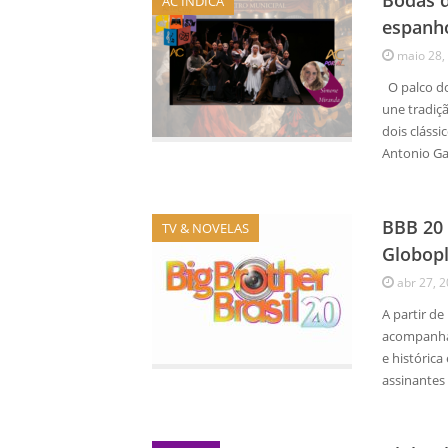
Bodas d
AC INDICA
espanho
maio 28,
O palco do
une tradiç
dois cláss
Antonio G
BBB 20 
TV & NOVELAS
Globop
abr 27, 
A partir de
acompanhar
e histórica
assinantes