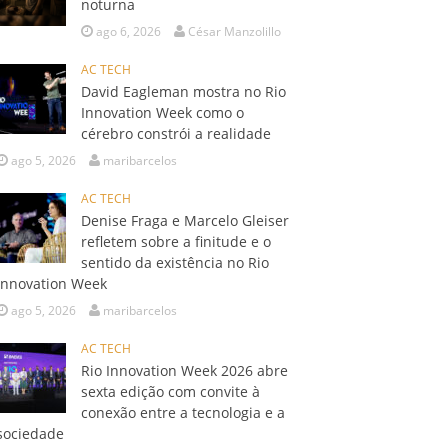
noturna
ago 6, 2026
César Manzolillo
AC TECH
David Eagleman mostra no Rio
Innovation Week como o
cérebro constrói a realidade
ago 5, 2026
maribarcelos
AC TECH
Denise Fraga e Marcelo Gleiser
refletem sobre a finitude e o
sentido da existência no Rio
Innovation Week
ago 5, 2026
maribarcelos
AC TECH
Rio Innovation Week 2026 abre
sexta edição com convite à
conexão entre a tecnologia e a
sociedade