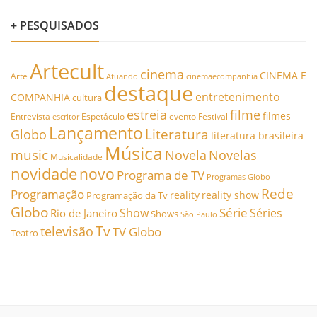
+ PESQUISADOS
Artecult
cinema
CINEMA E
Arte
Atuando
cinemaecompanhia
destaque
entretenimento
COMPANHIA
cultura
estreia
filme
filmes
Entrevista
Espetáculo
evento
Festival
escritor
Lançamento
Literatura
Globo
literatura brasileira
Música
music
Novela
Novelas
Musicalidade
novidade
novo
Programa de TV
Programas Globo
Rede
Programação
reality
reality show
Programação da Tv
Globo
Série
Show
Séries
Rio de Janeiro
Shows
São Paulo
Tv
televisão
TV Globo
Teatro