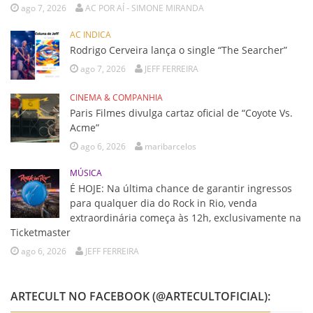
ago 7, 2026
AC POR AÍ - SIMONE MIRANDA
AC INDICA
Rodrigo Cerveira lança o single “The Searcher”
ago 7, 2026
JEFF FERREIRA
CINEMA & COMPANHIA
Paris Filmes divulga cartaz oficial de “Coyote Vs.
Acme”
ago 6, 2026
maribarcelos
MÚSICA
É HOJE: Na última chance de garantir ingressos
para qualquer dia do Rock in Rio, venda
extraordinária começa às 12h, exclusivamente na
Ticketmaster
ago 6, 2026
JEFF FERREIRA
ARTECULT NO FACEBOOK (@ARTECULTOFICIAL):