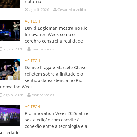
noturna
ago 6, 2026
César Manzolillo
AC TECH
David Eagleman mostra no Rio
Innovation Week como o
cérebro constrói a realidade
ago 5, 2026
maribarcelos
AC TECH
Denise Fraga e Marcelo Gleiser
refletem sobre a finitude e o
sentido da existência no Rio
Innovation Week
ago 5, 2026
maribarcelos
AC TECH
Rio Innovation Week 2026 abre
sexta edição com convite à
conexão entre a tecnologia e a
sociedade