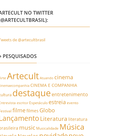
ARTECULT NO TWITTER
(@ARTECULTBRASIL):
Tweets de @artecultbrasil
+ PESQUISADOS
Artecult
cinema
Arte
Atuando
CINEMA E COMPANHIA
cinemaecompanhia
destaque
entretenimento
cultura
estreia
Entrevista
Espetáculo
evento
escritor
filme
Globo
filmes
Festival
Lançamento
Literatura
literatura
Música
music
brasileira
Musicalidade
novidade
novo