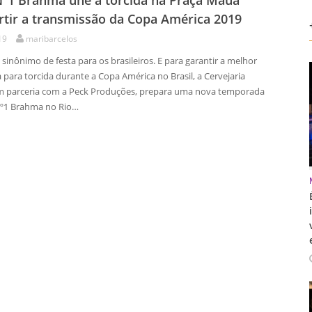
º1 Brahma une a torcida na Praça Mauá
rtir a transmissão da Copa América 2019
19
maribarcelos
 sinônimo de festa para os brasileiros. E para garantir a melhor
 para torcida durante a Copa América no Brasil, a Cervejaria
 parceria com a Peck Produções, prepara uma nova temporada
Nº1 Brahma no Rio…