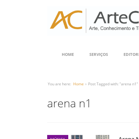
HOME
SERVIÇOS
EDITOR
You are here:
Home
›
Post Tagged with: "arena n1"
arena n1