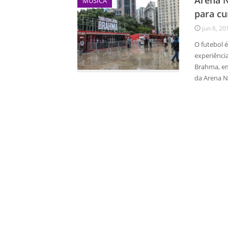
Arena N
MÚSICA
para cu
jun 6, 20
O futebol é
experiência
Brahma, em
da Arena 