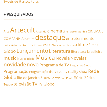
Tweets de @artecultbrasil
+ PESQUISADOS
Artecult
cinema
CINEMA E
Arte
Atuando
cinemaecompanhia
destaque
entretenimento
COMPANHIA
cultura
estreia
filme
filmes
Entrevista
Espetáculo
evento
Festival
escritor
Lançamento
Literatura
Globo
literatura brasileira
Música
music
Novela
Novelas
Musicalidade
novidade
novo
Programa de TV
Programas Globo
Rede
Programação
reality
reality show
Programação da Tv
Globo
Série
Show
Séries
Rio de Janeiro
Shows
São Paulo
Tv
televisão
TV Globo
Teatro