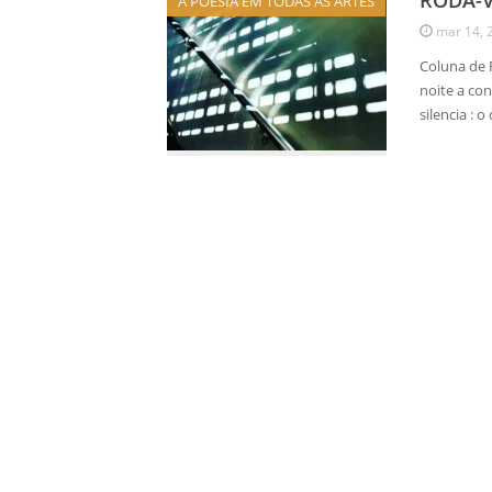
RODA-V
A POESIA EM TODAS AS ARTES
mar 14, 
Coluna de
noite a con
silencia : 