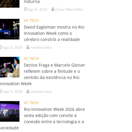
noturna
ago 6, 2026
César Manzolillo
AC TECH
David Eagleman mostra no Rio
Innovation Week como o
cérebro constrói a realidade
ago 5, 2026
maribarcelos
AC TECH
Denise Fraga e Marcelo Gleiser
refletem sobre a finitude e o
sentido da existência no Rio
Innovation Week
ago 5, 2026
maribarcelos
AC TECH
Rio Innovation Week 2026 abre
sexta edição com convite à
conexão entre a tecnologia e a
sociedade