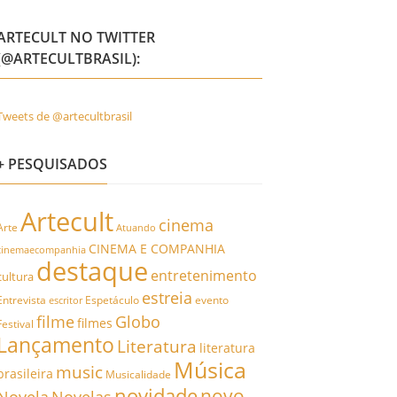
ARTECULT NO TWITTER
(@ARTECULTBRASIL):
Tweets de @artecultbrasil
+ PESQUISADOS
Artecult
cinema
Arte
Atuando
CINEMA E COMPANHIA
cinemaecompanhia
destaque
entretenimento
cultura
estreia
Entrevista
Espetáculo
evento
escritor
filme
Globo
filmes
Festival
Lançamento
Literatura
literatura
Música
music
brasileira
Musicalidade
novidade
novo