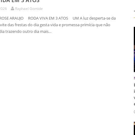
IDA EM 3 ATOS
2026
Raphael Gomide
 ROSE ARAUJO RODA VIVA EM 3 ATOS UM A luz desperta-se da
vite das frestas do dia gesta vida e promessa primícia que não
o dia trazendo outro dia mais…