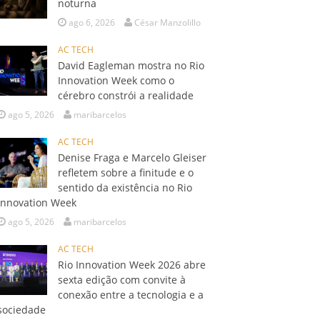
noturna
ago 6, 2026
César Manzolillo
AC TECH
David Eagleman mostra no Rio
Innovation Week como o
cérebro constrói a realidade
ago 5, 2026
maribarcelos
AC TECH
Denise Fraga e Marcelo Gleiser
refletem sobre a finitude e o
sentido da existência no Rio
Innovation Week
ago 5, 2026
maribarcelos
AC TECH
Rio Innovation Week 2026 abre
sexta edição com convite à
conexão entre a tecnologia e a
sociedade