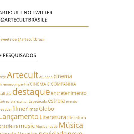
ARTECULT NO TWITTER
(@ARTECULTBRASIL):
Tweets de @artecultbrasil
+ PESQUISADOS
Artecult
cinema
Arte
Atuando
CINEMA E COMPANHIA
cinemaecompanhia
destaque
entretenimento
cultura
estreia
Entrevista
Espetáculo
evento
escritor
filme
Globo
filmes
Festival
Lançamento
Literatura
literatura
Música
music
brasileira
Musicalidade
novidade
novo