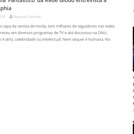
a ‘Fantástico’ da Rede Globo entrevista a
ophia
2018
Raphael Gomide
oi capa de revista de moda, tem milhares de seguidores nas redes
pareceu em diversos programas de TV e até discursou na ONU.
o é atriz, celebridade ou intelectual. Nem sequer é humana. No