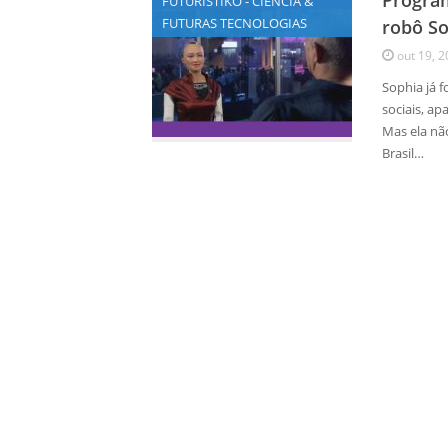
Program
FUTURÍSTIKO - CIÊNCIA &
FUTURAS TECNOLOGIAS
robô S
out 19, 
Sophia já f
sociais, a
Mas ela nã
Brasil…