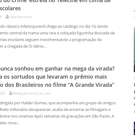
o do Crime’ estreia no Telecine em clima de
escolares
26
maribarcelos
o clássico infantojuvenil chega ao catálogo no dia 10, tendo
nto central da trama uma rara e cobiçada figurinha dourada de
s férias escolares seguem movimentando a programação do
om a chegada de ‘O Gênio…
unca sonhou em ganhar na mega da virada?
 os sortudos que levaram o prêmio mais
o dos Brasileiros no filme “A Grande Virada”
026
Redação ArteCult.com
dirigida por Halder Gomes, que acompanha um grupo de amigos
lhete milionário desaparecer, acaba de encerrar as filmagens e
 breve nos cinemas Após semanas de gravações em São Paulo, A
ada, nova…