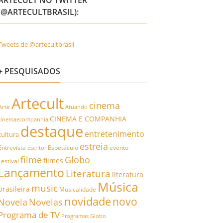
ARTECULT NO TWITTER
(@ARTECULTBRASIL):
Tweets de @artecultbrasil
+ PESQUISADOS
Artecult
cinema
Arte
Atuando
CINEMA E COMPANHIA
cinemaecompanhia
destaque
entretenimento
cultura
estreia
Entrevista
Espetáculo
evento
escritor
filme
Globo
filmes
Festival
Lançamento
Literatura
literatura
Música
music
brasileira
Musicalidade
novidade
novo
Novela
Novelas
Programa de TV
Programas Globo