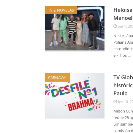
Heloisa
TV & NOVELAS
Manoel 
out 1, 20
Neste sába
Poliana Ab
escondidos
e Filhos’.…
TV Glob
CARNAVAL
históri
Paulo
fev 10, 2
Milton Cun
reúne 28 a
um samba-
comissão d