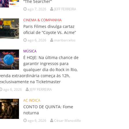
“The Searcher”
ago 7, 2026
JEFF FERREIRA
CINEMA & COMPANHIA
Paris Filmes divulga cartaz
oficial de “Coyote Vs. Acme”
ago 6, 2026
maribarcelos
MÚSICA
É HOJE: Na última chance de
garantir ingressos para
qualquer dia do Rock in Rio,
venda extraordinária começa às 12h,
exclusivamente na Ticketmaster
ago 6, 2026
JEFF FERREIRA
AC INDICA
CONTO DE QUINTA: Fome
noturna
ago 6, 2026
César Manzolillo