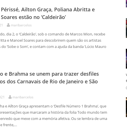
 Périssé, Ailton Graça, Poliana Abritta e
Soares estão no ‘Caldeirão’
21
maribarcelos
do, dia 2, o ‘Caldeirão’, sob o comando de Marcos Mion, recebe
ritta e Manoel Soares para descobrirem quem são os artistas
 do ‘Sobe o Som’, e contam com a ajuda da banda ‘Lúcio Mauro
o e Brahma se unem para trazer desfiles
cos dos Carnavais de Rio de Janeiro e São
021
maribarcelos
ha e Aílton Graça apresentam o ‘Desfile Número 1 Brahma’, que
presentações que marcaram a história da folia Todo mundo tem
enredo que mexe com a memória afetiva. Ou se lembra de uma
e frente,…