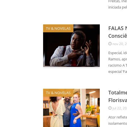
Freitas, I
iniciada p
FALAS N
TV & NOVELAS
Consciê
nov 20, 
Especial, i
Ramos, apr
racismo A 
especial ‘F
Totalm
TV & NOVELAS
Florisva
jul 22, 2
Ator refle
isolamento 