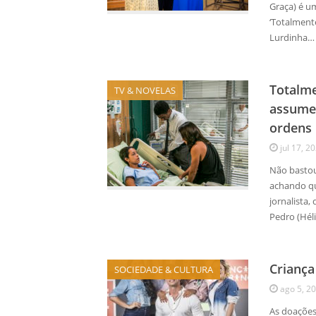
Graça) é u
‘Totalmente
Lurdinha…
Totalm
TV & NOVELAS
assume 
ordens
jul 17, 2
Não bastou
achando que
jornalista,
Pedro (Hél
Criança
SOCIEDADE & CULTURA
ago 5, 2
As doações