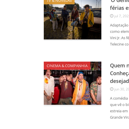
‘O Gêni
TV & NOVELAS
férias 
jul 7, 20
Adaptação d
como eleme
Vini Jr. A
Telecine c
Quem n
CINEMA & COMPANHIA
Conheça
desejad
jun 30, 2
A comédia 
que vê o bi
estreia em
Grande Vir