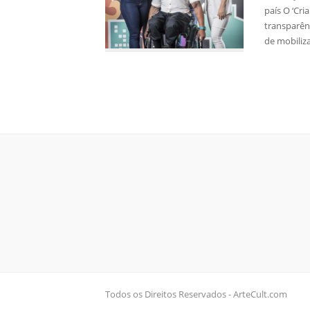
país O ‘Cr
transparên
de mobiliz
Todos os Direitos Reservados - ArteCult.com