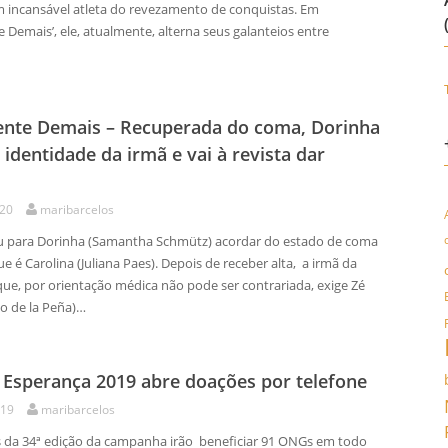
m incansável atleta do revezamento de conquistas. Em
 Demais’, ele, atualmente, alterna seus galanteios entre
ente Demais – Recuperada do coma, Dorinha
identidade da irmã e vai à revista dar
020
maribarcelos
 para Dorinha (Samantha Schmütz) acordar do estado de coma
 é Carolina (Juliana Paes). Depois de receber alta, a irmã da
 que, por orientação médica não pode ser contrariada, exige Zé
io de la Peña)…
 Esperança 2019 abre doações por telefone
019
maribarcelos
 da 34ª edição da campanha irão beneficiar 91 ONGs em todo