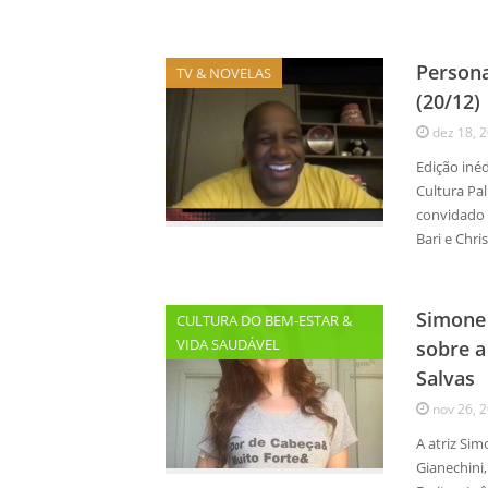
Persona
TV & NOVELAS
(20/12)
dez 18, 
Edição inéd
Cultura Pal
convidado 
Bari e Chr
Simone
CULTURA DO BEM-ESTAR &
VIDA SAUDÁVEL
sobre a
Salvas
nov 26, 
A atriz Si
Gianechini