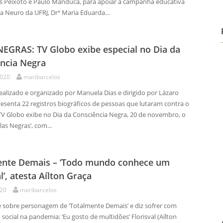
nês Peixoto e Paulo Manduca, para apoiar a campanha educativa
ela Neuro da UFRJ, Drª Maria Eduarda…
EGRAS: TV Globo exibe especial no Dia da
ncia Negra
2020
maribarcelos
dealizado e organizado por Manuela Dias e dirigido por Lázaro
esenta 22 registros biográficos de pessoas que lutaram contra o
TV Globo exibe no Dia da Consciência Negra, 20 de novembro, o
alas Negras’, com…
ente Demais – ‘Todo mundo conhece um
l’, atesta Aílton Graça
020
maribarcelos
te sobre personagem de ‘Totalmente Demais’ e diz sofrer com
social na pandemia: ‘Eu gosto de multidões’ Florisval (Aílton