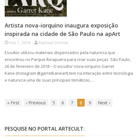
Artista nova-iorquino inaugura exposição
inspirada na cidade de São Paulo na apArt
mar 1, 2018
Raphael Gomide
Escultor utilizou materiais dispensados pela natureza que
encontrou no Parque Ibirapuera para criar suas peças São Paulo,
26 de fevereiro de 2018 – O escultor nova-iorquino Garret
Kane (Instagram @garretkaneart) tem na interação entre tecnologia
e natureza uma de suas principais temáticas.…
«
First
‹
Previous
5
6
7
8
9
Next
›
PESQUISE NO PORTAL ARTECULT: