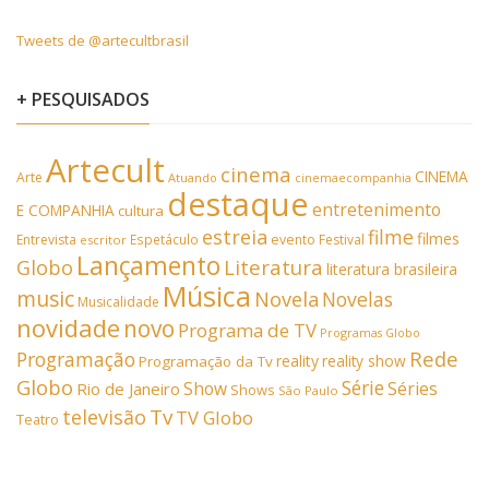
Tweets de @artecultbrasil
+ PESQUISADOS
Artecult
cinema
CINEMA
Arte
Atuando
cinemaecompanhia
destaque
entretenimento
E COMPANHIA
cultura
estreia
filme
filmes
Entrevista
Espetáculo
evento
Festival
escritor
Lançamento
Literatura
Globo
literatura brasileira
Música
music
Novela
Novelas
Musicalidade
novidade
novo
Programa de TV
Programas Globo
Rede
Programação
reality
reality show
Programação da Tv
Globo
Série
Show
Séries
Rio de Janeiro
Shows
São Paulo
Tv
televisão
TV Globo
Teatro