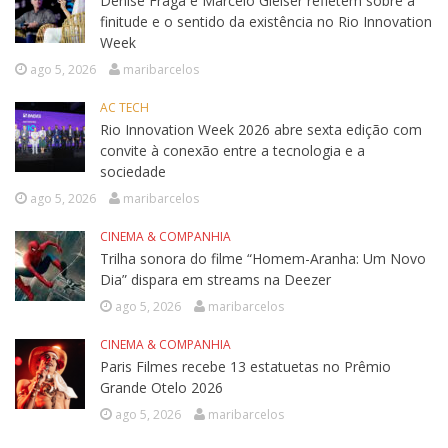
Denise Fraga e Marcelo Gleiser refletem sobre a
finitude e o sentido da existência no Rio Innovation
Week
ago 5, 2026
maribarcelos
AC TECH
Rio Innovation Week 2026 abre sexta edição com
convite à conexão entre a tecnologia e a
sociedade
ago 5, 2026
maribarcelos
CINEMA & COMPANHIA
Trilha sonora do filme “Homem-Aranha: Um Novo
Dia” dispara em streams na Deezer
ago 5, 2026
maribarcelos
CINEMA & COMPANHIA
Paris Filmes recebe 13 estatuetas no Prêmio
Grande Otelo 2026
ago 5, 2026
maribarcelos