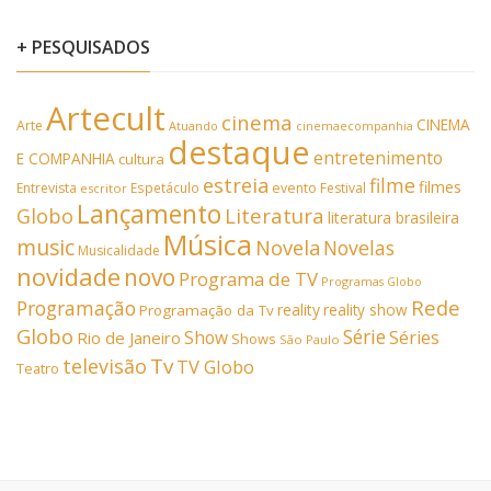
+ PESQUISADOS
Artecult
cinema
CINEMA
Arte
Atuando
cinemaecompanhia
destaque
entretenimento
E COMPANHIA
cultura
estreia
filme
filmes
Entrevista
Espetáculo
evento
Festival
escritor
Lançamento
Literatura
Globo
literatura brasileira
Música
music
Novela
Novelas
Musicalidade
novidade
novo
Programa de TV
Programas Globo
Rede
Programação
reality
reality show
Programação da Tv
Globo
Série
Show
Séries
Rio de Janeiro
Shows
São Paulo
Tv
televisão
TV Globo
Teatro