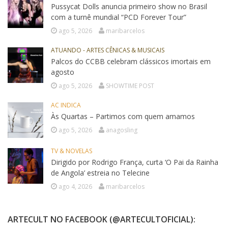
Pussycat Dolls anuncia primeiro show no Brasil
com a turnê mundial “PCD Forever Tour”
ago 5, 2026
maribarcelos
ATUANDO - ARTES CÊNICAS & MUSICAIS
Palcos do CCBB celebram clássicos imortais em
agosto
ago 5, 2026
SHOWTIME POST
AC INDICA
Às Quartas – Partimos com quem amamos
ago 5, 2026
anagosling
TV & NOVELAS
Dirigido por Rodrigo França, curta ‘O Pai da Rainha
de Angola’ estreia no Telecine
ago 4, 2026
maribarcelos
ARTECULT NO FACEBOOK (@ARTECULTOFICIAL):