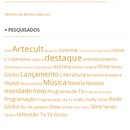
Tweets de @artecultbrasil
+ PESQUISADOS
Artecult
cinema
CINEMA
Arte
Atuando
cinemaecompanhia
destaque
entretenimento
E COMPANHIA
cultura
estreia
filme
filmes
Entrevista
Espetáculo
evento
Festival
escritor
Lançamento
Literatura
Globo
literatura brasileira
Música
music
Novela
Novelas
Musicalidade
novidade
novo
Programa de TV
Programas Globo
Rede
Programação
reality
reality show
Programação da Tv
Globo
Série
Show
Séries
Rio de Janeiro
Shows
São Paulo
Tv
televisão
TV Globo
Teatro