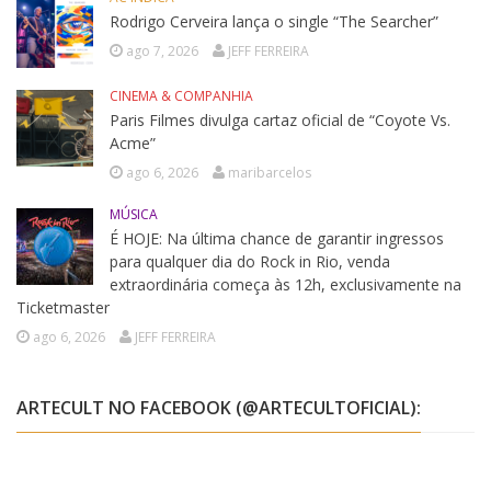
Rodrigo Cerveira lança o single “The Searcher”
ago 7, 2026
JEFF FERREIRA
CINEMA & COMPANHIA
Paris Filmes divulga cartaz oficial de “Coyote Vs.
Acme”
ago 6, 2026
maribarcelos
MÚSICA
É HOJE: Na última chance de garantir ingressos
para qualquer dia do Rock in Rio, venda
extraordinária começa às 12h, exclusivamente na
Ticketmaster
ago 6, 2026
JEFF FERREIRA
ARTECULT NO FACEBOOK (@ARTECULTOFICIAL):