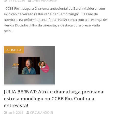
fev 18, 2026
CHRIS HERRMANN
CCBB Rio inaugura O cinema anticolonial de Sarah Maldoror com
exibição de versão restaurada de “Sambizanga” Sessão de
abertura, na próxima quinta-feira (19/02), conta com a presença de
Henda Ducados, filha da cineasta, e destaca obra preservada
pela…
AC INDICA
JULIA BERNAT: Atriz e dramaturga premiada
estreia monólogo no CCBB Rio. Confira a
entrevista!
jan 6, 2026
CIRCULANDO RJ