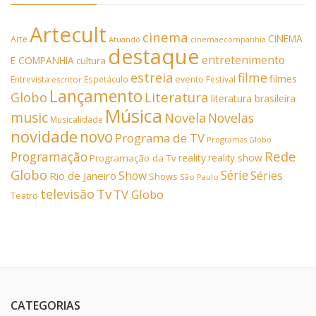
Artecult
cinema
CINEMA
Arte
Atuando
cinemaecompanhia
destaque
entretenimento
E COMPANHIA
cultura
estreia
filme
filmes
Entrevista
Espetáculo
evento
Festival
escritor
Lançamento
Literatura
Globo
literatura brasileira
Música
music
Novela
Novelas
Musicalidade
novidade
novo
Programa de TV
Programas Globo
Rede
Programação
reality
reality show
Programação da Tv
Globo
Série
Show
Séries
Rio de Janeiro
Shows
São Paulo
Tv
televisão
TV Globo
Teatro
CATEGORIAS