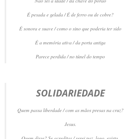
Não sei a idade / da chave do porão
É pesada e gelada / É de ferro ou de cobre?
É sonora e suave / como o sino que poderia ter sido
É a memória ativa / da porta antiga
Parece perdida / no túnel do tempo
SOLIDARIEDADE
Quem passa liberdade / com as mãos presas na cruz?
Jesus.
Quem disse? Se acreditas / serei paz, logo, existo.