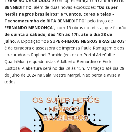
TERREIRO DE CRIOULO
e com apresentação da cantora
RITA
BENNEDITTO
, além de duas novas exposições:
“Os super
heróis negros brasileiros” e “Cantos, cores e telas –
Tecnomacumba de RITA BENNEDITTO”
pelo traço de
FERNANDO MENDONÇA
”, com 15 obras do artista, que ficarão
de quinta a sábado, das 10h às 17h, até o dia 28 de
julho.
A Exposição
“OS SUPER-HERÓIS NEGROS BRASILEIROS”
é da curadora e assessora de imprensa Paula Ramagem e dos
co-curadores Raphael Gomide (editor do Portal ArteCult e
QuadriMuni) e quadrinistas Adalberto Bernardino e Erick
Lustosa. A abertura será no dia 29 às 15h. Visitação até dia 28
de julho de 2024 na Sala Mestre Marçal. Não perca e avise a
todos!