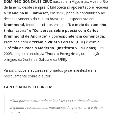
DOMINGO GONZÁLEZ CRUZ
nasceu em Vigo, mas, vive no Rio
de Janeiro, desde sempre. É bibliotecário aposentado e recebeu
a
“Medalha Rui Barbosa”,
em 1996, por sua contribuição ao
desenvolvimento da cultura brasileira. É especialista em
Drummond,
tendo escrito os ensaios
“No meio do caminho
tinha Itabira” e “Conversas sobre poesia com Carlos
Drummond de Andrade” – correspondência comentada.
Premiado com o
“Prêmio Viriato Correa” (UBE)
e com o
“Prêmio de Poesia Moderna” (Instituto Villa-Lobos).
Em
2005, lançou a antologia
“Poesia Peregrina”,
uma edição
bilíngue, da Xunta de Galicia e da UERJ
.
Vários críticos e autores renomados já se manifestaram
positivamente sobre o autor.
CARLOS AUGUSTO CORREA:
“
Sua poesia é marcada pela obsessão temática de uma
Espanha ressentida dos massacres da guerra civil e de um