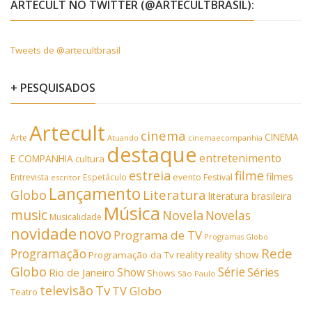
ARTECULT NO TWITTER (@ARTECULTBRASIL):
Tweets de @artecultbrasil
+ PESQUISADOS
Artecult
cinema
CINEMA
Arte
Atuando
cinemaecompanhia
destaque
entretenimento
E COMPANHIA
cultura
estreia
filme
filmes
Entrevista
Espetáculo
evento
Festival
escritor
Lançamento
Literatura
Globo
literatura brasileira
Música
music
Novela
Novelas
Musicalidade
novidade
novo
Programa de TV
Programas Globo
Rede
Programação
reality
reality show
Programação da Tv
Globo
Série
Show
Séries
Rio de Janeiro
Shows
São Paulo
Tv
televisão
TV Globo
Teatro