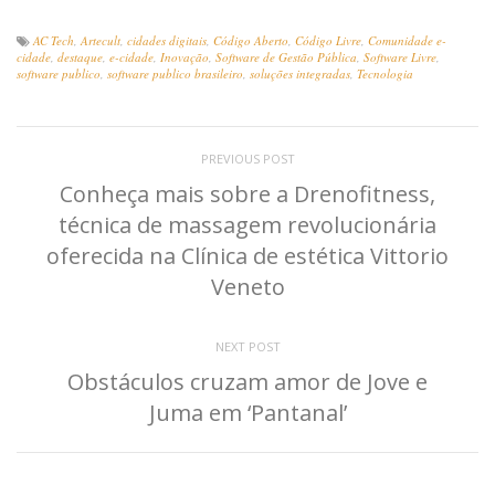
AC Tech
,
Artecult
,
cidades digitais
,
Código Aberto
,
Código Livre
,
Comunidade e-
cidade
,
destaque
,
e-cidade
,
Inovação
,
Software de Gestão Pública
,
Software Livre
,
software publico
,
software publico brasileiro
,
soluções integradas
,
Tecnologia
PREVIOUS POST
Conheça mais sobre a Drenofitness,
técnica de massagem revolucionária
oferecida na Clínica de estética Vittorio
Veneto
NEXT POST
Obstáculos cruzam amor de Jove e
Juma em ‘Pantanal’