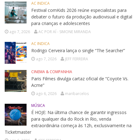
AC INDICA
Festival comKids 2026 reúne especialistas para
debater o futuro da produção audiovisual e digital
para crianças e adolescentes
ago 7, 2026
AC POR AÍ - SIMONE MIRANDA
AC INDICA
Rodrigo Cerveira lança o single “The Searcher”
ago 7, 2026
JEFF FERREIRA
CINEMA & COMPANHIA
Paris Filmes divulga cartaz oficial de “Coyote Vs.
Acme”
ago 6, 2026
maribarcelos
MÚSICA
É HOJE: Na última chance de garantir ingressos
para qualquer dia do Rock in Rio, venda
extraordinária começa às 12h, exclusivamente na
Ticketmaster