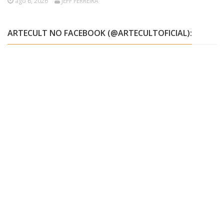
ago 6, 2026
JEFF FERREIRA
ARTECULT NO FACEBOOK (@ARTECULTOFICIAL):