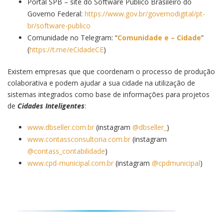
Portal SPB – site do Software Público Brasileiro do
Governo Federal:
https://www.gov.br/governodigital/pt-
br/software-publico
Comunidade no Telegram: “
Comunidade e – Cidade
”
(
https://t.me/eCidadeCE
)
Existem empresas que que coordenam o processo de produção
colaborativa e podem ajudar a sua cidade na utilização de
sistemas integrados como base de informações para projetos
de
Cidades Inteligentes
:
www.dbseller.com.br
(instagram
@dbseller_
)
www.contassconsultoria.com.br
(instagram
@contass_contabilidade
)
www.cpd-municipal.com.br
(instagram
@cpdmunicipal
)