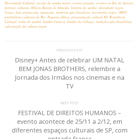
Diversidade Cultural
,
escolas de samba mirins
,
evento gratuito
,
eventos no Rio de Janeiro
,
festivais culturais
,
Hilária Batista de Almeida
,
história do samba
,
identidade negra
,
Jongo
,
luta antirracista
,
maracatu
,
memória afro-brasileira
,
movimento negro
,
ORTC
,
patrimônios culturais do Rio
,
Pequena África
,
programação cultural RJ
,
Resistência
Cultural
,
rodas de samba
,
Samba Carioca
,
Samba da Cabaça
,
tradições afro-brasileiras
,
valorização da cultura negra
PREVIOUS POST
Disney+ Antes de celebrar UM NATAL
BEM JONAS BROTHERS, relembre a
Jornada dos Irmãos nos cinemas e na
TV
NEXT POST
FESTIVAL DE DIREITOS HUMANOS –
evento acontece de 25/11 a 2/12, em
diferentes espaços culturais de SP, com
entrada franca