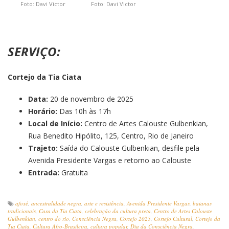
Foto: Davi Victor
Foto: Davi Victor
SERVIÇO:
Cortejo da Tia Ciata
Data:
20 de novembro de 2025
Horário:
Das 10h às 17h
Local de Início:
Centro de Artes Calouste Gulbenkian,
Rua Benedito Hipólito, 125, Centro, Rio de Janeiro
Trajeto:
Saída do Calouste Gulbenkian, desfile pela
Avenida Presidente Vargas e retorno ao Calouste
Entrada:
Gratuita
afoxé
,
ancestralidade negra
,
arte e resistência
,
Avenida Presidente Vargas
,
baianas
tradicionais
,
Casa da Tia Ciata
,
celebração da cultura preta
,
Centro de Artes Calouste
Gulbenkian
,
centro do rio
,
Consciência Negra
,
Cortejo 2025
,
Cortejo Cultural
,
Cortejo da
Tia Ciata
,
Cultura Afro-Brasileira
,
cultura popular
,
Dia da Consciência Negra
,