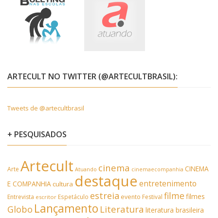
ARTECULT NO TWITTER (@ARTECULTBRASIL):
Tweets de @artecultbrasil
+ PESQUISADOS
Artecult
cinema
CINEMA
Arte
Atuando
cinemaecompanhia
destaque
entretenimento
E COMPANHIA
cultura
estreia
filme
filmes
Entrevista
Espetáculo
evento
Festival
escritor
Lançamento
Literatura
Globo
literatura brasileira