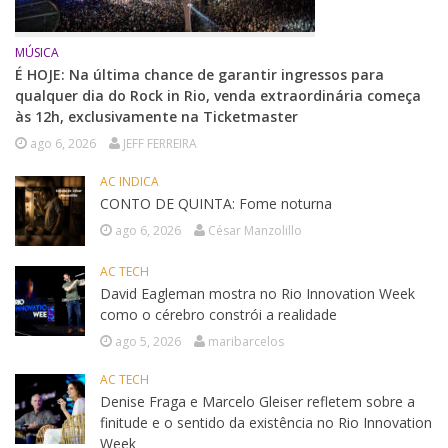
MÚSICA
É HOJE: Na última chance de garantir ingressos para
qualquer dia do Rock in Rio, venda extraordinária começa
às 12h, exclusivamente na Ticketmaster
ago 6, 2026
JEFF FERREIRA
AC INDICA
CONTO DE QUINTA: Fome noturna
ago 6, 2026
César Manzolillo
AC TECH
David Eagleman mostra no Rio Innovation Week
como o cérebro constrói a realidade
ago 5, 2026
maribarcelos
AC TECH
Denise Fraga e Marcelo Gleiser refletem sobre a
finitude e o sentido da existência no Rio Innovation
Week