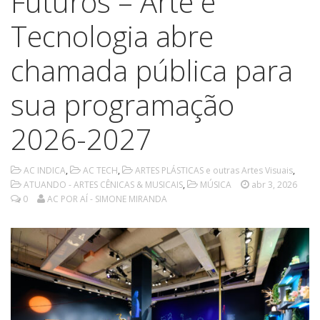
Futuros – Arte e
Tecnologia abre
chamada pública para
sua programação
2026-2027
AC INDICA
,
AC TECH
,
ARTES PLÁSTICAS e outras Artes Visuais
,
ATUANDO - ARTES CÊNICAS & MUSICAIS
,
MÚSICA
abr 3, 2026
0
AC POR AÍ - SIMONE MIRANDA