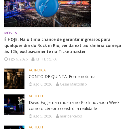
MÚSICA
É HOJE: Na última chance de garantir ingressos para
qualquer dia do Rock in Rio, venda extraordinária começa
às 12h, exclusivamente na Ticketmaster
ago 6, 2026
JEFF FERREIRA
AC INDICA
CONTO DE QUINTA: Fome noturna
ago 6, 2026
César Manzolillo
AC TECH
David Eagleman mostra no Rio Innovation Week
como o cérebro constrói a realidade
ago 5, 2026
maribarcelos
AC TECH