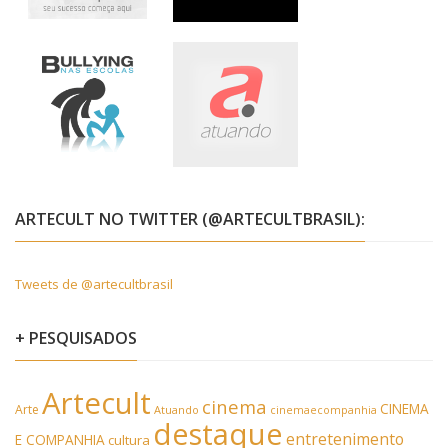
ARTECULT NO TWITTER (@ARTECULTBRASIL):
Tweets de @artecultbrasil
+ PESQUISADOS
Artecult
cinema
CINEMA
Arte
Atuando
cinemaecompanhia
destaque
entretenimento
E COMPANHIA
cultura