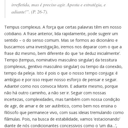
irrefletida, mas é preciso agir. Aposta e estratégia, e
adiante!”. (P. 26-7).
Tempus complexus. A força que certas palavras têm em nosso
cotidiano. A frase anterior, lida rapidamente, pode sugerir um
sentido – o do senso comum. Mas se formos ao dicionário e
buscarmos uma investigação, iremos nos deparar com o que a
frase diz mesmo, bem diferente do que ‘se deduz inicialmente’.
Tempo (tempus, nominativo masculino singular) da tessitura
(complexus, genitivo masculino singular) ou tempo da conexão,
tempo da peleja. Isto é pois o que o nosso tempo conjuga: é
ambíguo e por isso requer nosso esforço de pensar e seguir.
Adiante! como nos convoca Morin. E adiante mesmo, porque
não há outro caminho, a não ser ir. Seguir com nossas
incertezas, complexidades, mas também com nossa condição
de agir, de amar e de ser autêntico, como bem nos ensina o
filósofo que permanece vivo, com suas ideias tremulando como
flâmulas. Pois, na busca de estabilidade, vamos ‘estacionando’
diante de nós condicionantes concessivos como o ‘um dia…’,