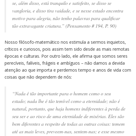
se, além disso, está tranquilo e satisfeito, se disso se
vangloria, e disso tira vaidade, e se nesse estado encontra
motivo para alegria, não tenho palavras para qualificar
tão extravagante criatura.” (Pensamento # 194, P. 90)
Nosso filósofo-matemático nos estimula a sermos inquietos,
críticos e curiosos, pois assim tem sido desde as mais remotas
épocas e culturas. Por outro lado, ele afirma que somos seres
perecíveis, falíveis, frágeis e ambíguos – não damos a devida
atenção ao que importa e perdemos tempo e anos de vida com
coisas que não dependem de nós:
“Nada é tão importante para o homem como o seu
estado; nada lhe é tão temível como a eternidade; não é
natural, portanto, que haja homens indiferentes à perda de
seu ser e ao risco de uma eternidade de misérias. Eles são
bem diferentes a respeito de todas as outras coisas: temem
até as mais leves, preveem-nas, sentem-nas; e esse mesmo