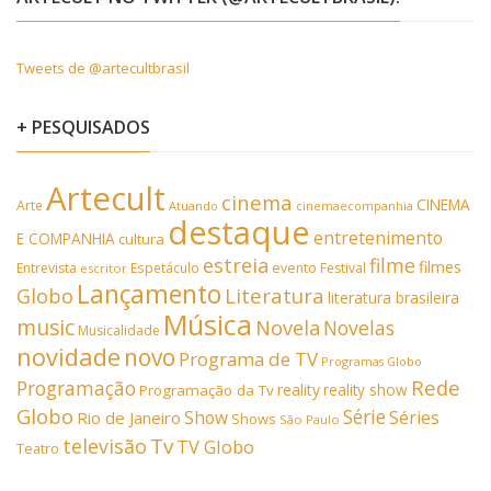
Tweets de @artecultbrasil
+ PESQUISADOS
Artecult
cinema
CINEMA
Arte
Atuando
cinemaecompanhia
destaque
entretenimento
E COMPANHIA
cultura
estreia
filme
filmes
Entrevista
Espetáculo
evento
Festival
escritor
Lançamento
Literatura
Globo
literatura brasileira
Música
music
Novela
Novelas
Musicalidade
novidade
novo
Programa de TV
Programas Globo
Rede
Programação
reality
reality show
Programação da Tv
Globo
Série
Show
Séries
Rio de Janeiro
Shows
São Paulo
Tv
televisão
TV Globo
Teatro