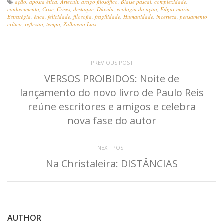
ação
,
aposta ética
,
Artecult
,
artigo filosófico
,
Blaise pascal
,
complexidade
,
conhecimento
,
Crise
,
Crises
,
destaque
,
Dúvida
,
ecologia da ação
,
Edgar morin
,
Estratégia
,
ética
,
felicidade
,
filosofia
,
fragilidade
,
Humanidade
,
incerteza
,
pensamento
crítico
,
reflexão
,
tempo
,
Zalboeno Lins
PREVIOUS POST
VERSOS PROIBIDOS: Noite de
lançamento do novo livro de Paulo Reis
reúne escritores e amigos e celebra
nova fase do autor
NEXT POST
Na Christaleira: DISTÂNCIAS
AUTHOR