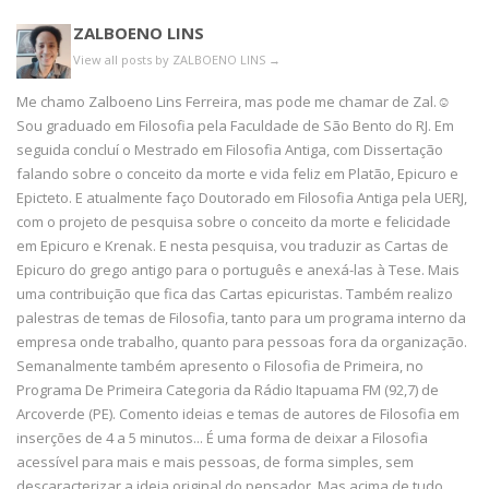
ZALBOENO LINS
View all posts by ZALBOENO LINS
→
Me chamo Zalboeno Lins Ferreira, mas pode me chamar de Zal.☺️
Sou graduado em Filosofia pela Faculdade de São Bento do RJ. Em
seguida concluí o Mestrado em Filosofia Antiga, com Dissertação
falando sobre o conceito da morte e vida feliz em Platão, Epicuro e
Epicteto. E atualmente faço Doutorado em Filosofia Antiga pela UERJ,
com o projeto de pesquisa sobre o conceito da morte e felicidade
em Epicuro e Krenak. E nesta pesquisa, vou traduzir as Cartas de
Epicuro do grego antigo para o português e anexá-las à Tese. Mais
uma contribuição que fica das Cartas epicuristas. Também realizo
palestras de temas de Filosofia, tanto para um programa interno da
empresa onde trabalho, quanto para pessoas fora da organização.
Semanalmente também apresento o Filosofia de Primeira, no
Programa De Primeira Categoria da Rádio Itapuama FM (92,7) de
Arcoverde (PE). Comento ideias e temas de autores de Filosofia em
inserções de 4 a 5 minutos... É uma forma de deixar a Filosofia
acessível para mais e mais pessoas, de forma simples, sem
descaracterizar a ideia original do pensador. Mas acima de tudo,