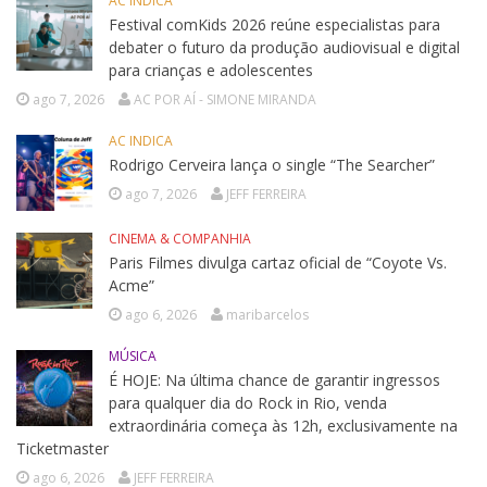
AC INDICA
Festival comKids 2026 reúne especialistas para
debater o futuro da produção audiovisual e digital
para crianças e adolescentes
ago 7, 2026
AC POR AÍ - SIMONE MIRANDA
AC INDICA
Rodrigo Cerveira lança o single “The Searcher”
ago 7, 2026
JEFF FERREIRA
CINEMA & COMPANHIA
Paris Filmes divulga cartaz oficial de “Coyote Vs.
Acme”
ago 6, 2026
maribarcelos
MÚSICA
É HOJE: Na última chance de garantir ingressos
para qualquer dia do Rock in Rio, venda
extraordinária começa às 12h, exclusivamente na
Ticketmaster
ago 6, 2026
JEFF FERREIRA