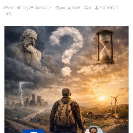
AC INDICA
,
FILOSOFIA
jun 14, 2026
0
ZALBOENO
LINS