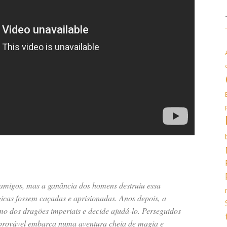
amigos, mas a ganância dos homens destruiu essa
icas fossem caçadas e aprisionadas. Anos depois, a
mo dos dragões imperiais e decide ajudá-lo. Perseguidos
mprovável embarca numa aventura cheia de magia e