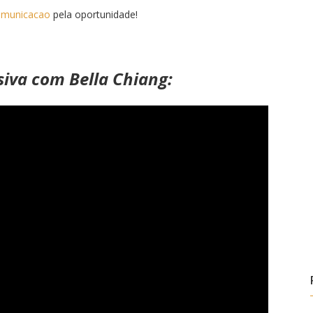
omunicacao
pela oportunidade!
siva com Bella Chiang: