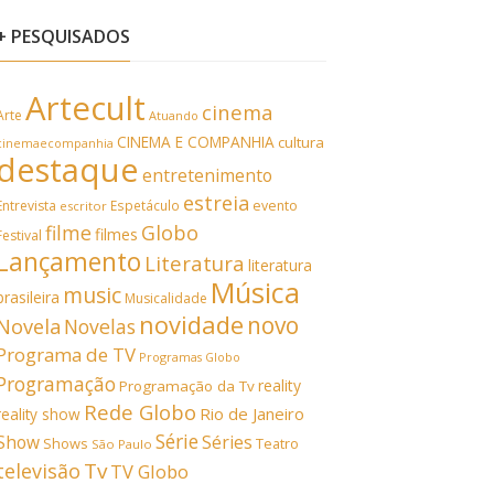
+ PESQUISADOS
Artecult
cinema
Arte
Atuando
CINEMA E COMPANHIA
cultura
cinemaecompanhia
destaque
entretenimento
estreia
Entrevista
Espetáculo
evento
escritor
filme
Globo
filmes
Festival
Lançamento
Literatura
literatura
Música
music
brasileira
Musicalidade
novidade
novo
Novela
Novelas
Programa de TV
Programas Globo
Programação
reality
Programação da Tv
Rede Globo
Rio de Janeiro
reality show
Série
Show
Séries
Shows
Teatro
São Paulo
Tv
televisão
TV Globo