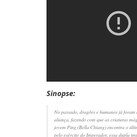
Sinopse:
No passado, dragões e humanos já foram 
aliança, fazendo com que as criaturas mág
jovem Ping (Bella Chiang) encontra o últi
pelo exército do Imperador, essa dupla i