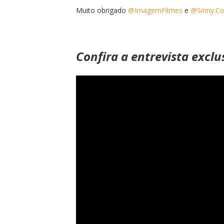
Muito obrigado
@ImagemFilmes
e
@Sinny.C
Confira a entrevista exclu