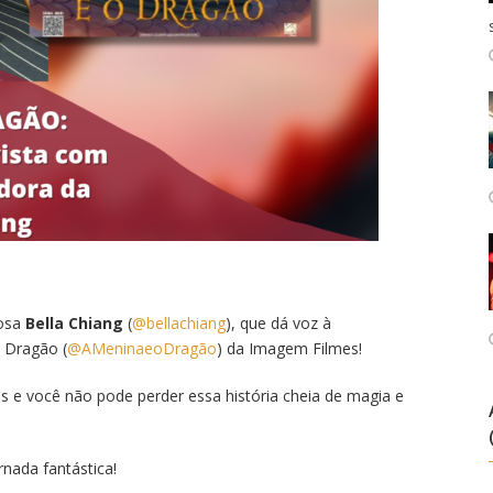
tosa
Bella Chiang
(
@bellachiang
), que dá voz à
 Dragão (
@AMeninaeoDragão
) da Imagem Filmes!
s e você não pode perder essa história cheia de magia e
nada fantástica!