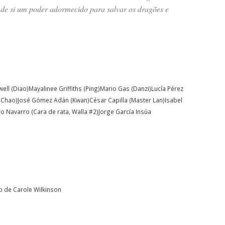
 de si um poder adormecido para salvar os dragões e
well (Diao)Mayalinee Griffiths (Ping)Mario Gas (Danzi)Lucía Pérez
 Chao)José Gómez Adán (Kwan)César Capilla (Master Lan)Isabel
o Navarro (Cara de rata, Walla #2)Jorge García Insúa
vro de Carole Wilkinson