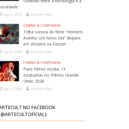
conexão entre a tecnologia e a
sociedade
ago 5, 2026
maribarcelos
CINEMA & COMPANHIA
Trilha sonora do filme “Homem-
Aranha: Um Novo Dia” dispara
em streams na Deezer
ago 5, 2026
maribarcelos
CINEMA & COMPANHIA
Paris Filmes recebe 13
estatuetas no Prêmio Grande
Otelo 2026
ago 5, 2026
maribarcelos
ARTECULT NO FACEBOOK
(@ARTECULTOFICIAL):