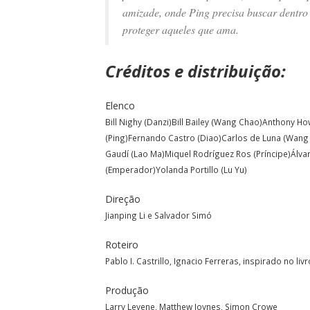
amizade, onde Ping precisa buscar dentro
proteger aqueles que ama.
Créditos e distribuição:
Elenco
Bill Nighy (Danzi)Bill Bailey (Wang Chao)Anthony Ho
(Ping)Fernando Castro (Diao)Carlos de Luna (Wang
Gaudí (Lao Ma)Miquel Rodríguez Ros (Príncipe)Álvar
(Emperador)Yolanda Portillo (Lu Yu)
Direção
Jianping Li e Salvador Simó
Roteiro
Pablo I. Castrillo, Ignacio Ferreras, inspirado no li
Produção
Larry Levene, Matthew Joynes, Simon Crowe