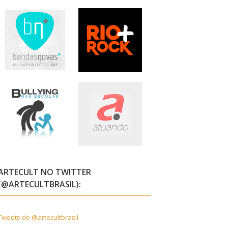
ARTECULT NO TWITTER
(@ARTECULTBRASIL):
Tweets de @artecultbrasil